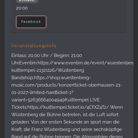
Einlass:
20:00
Facebook
Veranstaltungsinfo
Einlass: 20:00 Uhr / Beginn: 21:00
UhrEventim:https://www.eventim.de/event/wuestenberg-
kulttempel-21321126/Wüstenberg
Bandshop:https://shop.wuestenberg-
music.com/products/konzertticket-oberhausen-21-
01-2027-limited-hardticket-1?
variant=52636664004949Kulttempel LIVE
Tickets:https://kulttempel.ticket.io/4CfXZ4Tz/ Wenn
Wüstenberg die Bühne betreten, ist die Luft sofort
geladen. Von der ersten Sekunde an spürt man die
Kraft, die Franz Wüstenberg und seine sechsköpfige
Band auf die Bühne bringen. Die Atmosphäre dieses