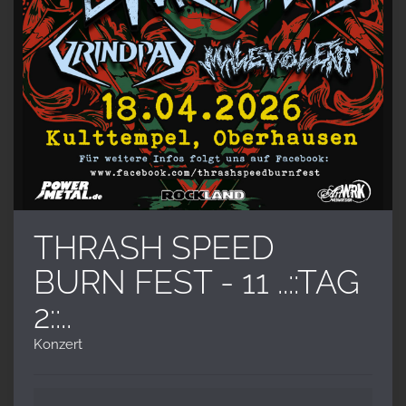
THRASH SPEED
BURN FEST - 11 ..::TAG
2::..
Konzert