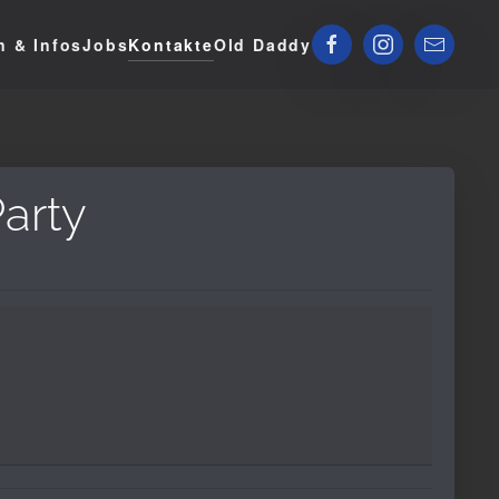
n & Infos
Jobs
Kontakte
Old Daddy
arty