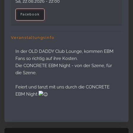
Sa, 22.08.2026
- 22:00
Facebook
Veranstaltungsinfo
In der OLD DADDY Club Lounge, kommen EBM
Fans so richtig auf ihre Kosten.
Die CONCRETE EBM Night - von der Szene, für
die Szene.
Feiert und tanzt mit uns durch die CONCRETE
EBM Night