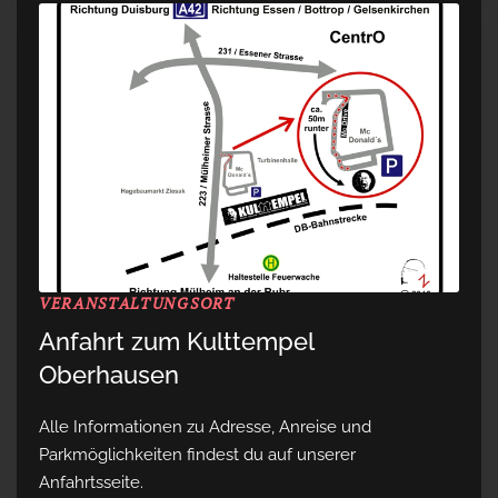
VERANSTALTUNGSORT
Anfahrt zum Kulttempel
Oberhausen
Alle Informationen zu Adresse, Anreise und
Parkmöglichkeiten findest du auf unserer
Anfahrtsseite.