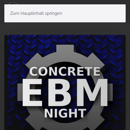
Menü
Zum Hauptinhalt springen